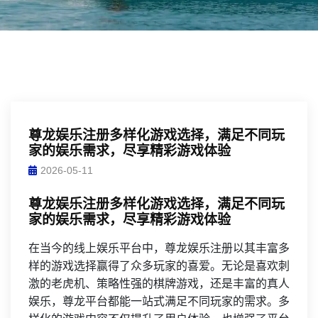
尊龙娱乐注册多样化游戏选择，满足不同玩
家的娱乐需求，尽享精彩游戏体验
2026-05-11
尊龙娱乐注册多样化游戏选择，满足不同玩
家的娱乐需求，尽享精彩游戏体验
在当今的线上娱乐平台中，尊龙娱乐注册以其丰富多
样的游戏选择赢得了众多玩家的喜爱。无论是喜欢刺
激的老虎机、策略性强的棋牌游戏，还是丰富的真人
娱乐，尊龙平台都能一站式满足不同玩家的需求。多