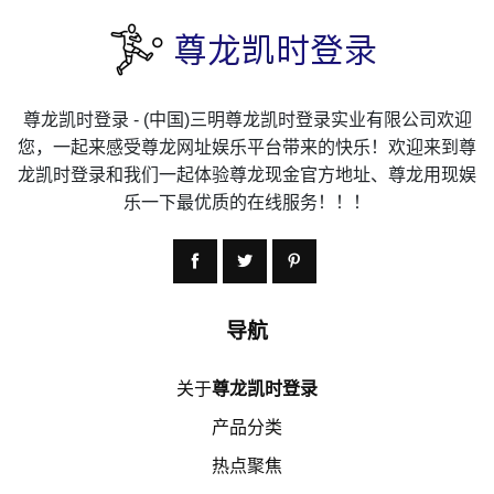
尊龙凯时登录 - (中国)三明尊龙凯时登录实业有限公司欢迎
您，一起来感受尊龙网址娱乐平台带来的快乐！欢迎来到尊
龙凯时登录和我们一起体验尊龙现金官方地址、尊龙用现娱
乐一下最优质的在线服务！！！
导航
关于
尊龙凯时登录
产品分类
热点聚焦