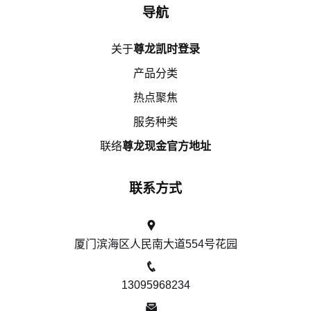
导航
关于
尊龙凯时登录
产品分类
热点聚焦
服务种类
联络
尊龙现金官方地址
联系方式
厦门滨海区人民南大道554号花园
13095968234