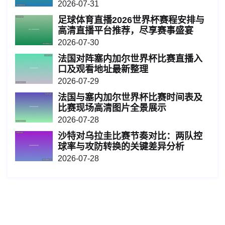
2026-07-31
足球体育直播2026世界杯赛程安排与
高清直播平台推荐，尽享赛事盛宴
2026-07-30
法国对阵塞内加尔世界杯比赛直播入
口及观看地址最新整理
2026-07-29
法国与塞内加尔世界杯比赛时间表及
比赛现场高清图片全景展示
2026-07-28
沙特对乌拉圭比赛节奏对比：两队控
球率与攻防转换的关键差异分析
2026-07-28