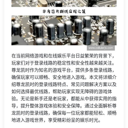
在当前网络游戏和在线娱乐平台日益繁荣的背景下，
玩家们对于登录线路的稳定性和安全性越来越关注。
尊龙凯时作为知名的游戏平台，提供多条登录线路，
确保玩家可以顺畅、安全地进入游戏。本文将详细介
绍尊龙凯时的登录线路特点、常见问题解决方案以及
如何选择最优线路，帮助玩家实现无障碍的游戏体
验。无论是新手还是老玩家，都能从中获得实用的指
导，提升整体游戏体验和安全保障。通过全面解析尊
龙凯时的登录线路，确保每一位玩家都能轻松、顺畅
地进入游戏世界，享受精彩纷呈的娱乐时光。