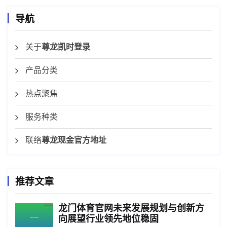
导航
关于
尊龙凯时登录
产品分类
热点聚焦
服务种类
联络
尊龙现金官方地址
推荐文章
龙门体育官网未来发展规划与创新方
向展望行业领先地位稳固