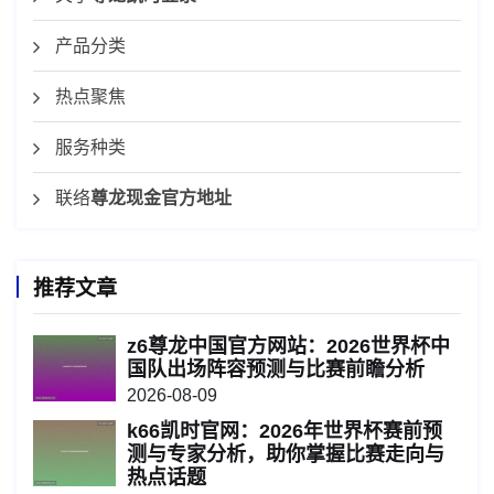
产品分类
热点聚焦
服务种类
联络
尊龙现金官方地址
推荐文章
z6尊龙中国官方网站：2026世界杯中
国队出场阵容预测与比赛前瞻分析
2026-08-09
k66凯时官网：2026年世界杯赛前预
测与专家分析，助你掌握比赛走向与
热点话题