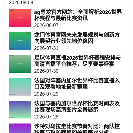
2026-08-08
ag尊龙官方网站：全面解析2026世界
杯赛程与最新比赛资讯
2026-08-07
龙门体育官网未来发展规划与创新方
向展望行业领先地位稳固
2026-07-31
足球体育直播2026世界杯赛程安排与
高清直播平台推荐，尽享赛事盛宴
2026-07-30
法国对阵塞内加尔世界杯比赛直播入
口及观看地址最新整理
2026-07-29
法国与塞内加尔世界杯比赛时间表及
比赛现场高清图片全景展示
2026-07-28
沙特对乌拉圭比赛节奏对比：两队控
球率与攻防转换的关键差异分析