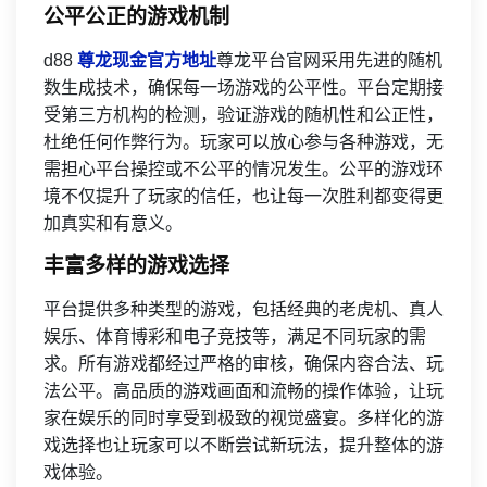
公平公正的游戏机制
d88
尊龙现金官方地址
尊龙平台官网采用先进的随机
数生成技术，确保每一场游戏的公平性。平台定期接
受第三方机构的检测，验证游戏的随机性和公正性，
杜绝任何作弊行为。玩家可以放心参与各种游戏，无
需担心平台操控或不公平的情况发生。公平的游戏环
境不仅提升了玩家的信任，也让每一次胜利都变得更
加真实和有意义。
丰富多样的游戏选择
平台提供多种类型的游戏，包括经典的老虎机、真人
娱乐、体育博彩和电子竞技等，满足不同玩家的需
求。所有游戏都经过严格的审核，确保内容合法、玩
法公平。高品质的游戏画面和流畅的操作体验，让玩
家在娱乐的同时享受到极致的视觉盛宴。多样化的游
戏选择也让玩家可以不断尝试新玩法，提升整体的游
戏体验。