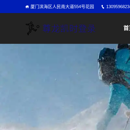
厦门滨海区人民南大道554号花园
1309596823
首