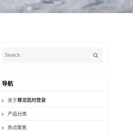
导航
关于
尊龙凯时登录
产品分类
热点聚焦