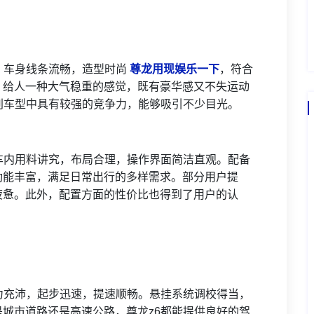
。车身线条流畅，造型时尚
尊龙用现娱乐一下
，符合
，给人一种大气稳重的感觉，既有豪华感又不失运动
别车型中具有较强的竞争力，能够吸引不少目光。
车内用料讲究，布局合理，操作界面简洁直观。配备
功能丰富，满足日常出行的多样需求。部分用户提
疲惫。此外，配置方面的性价比也得到了用户的认
力充沛，起步迅速，提速顺畅。悬挂系统调校得当，
城市道路还是高速公路，尊龙z6都能提供良好的驾