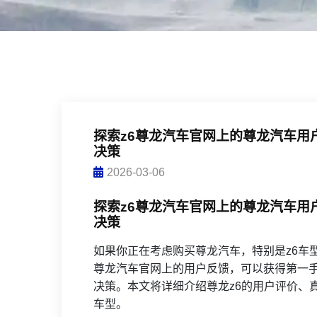
探索z6尊龙汽车官网上的尊龙汽车用
决策
2026-03-06
探索z6尊龙汽车官网上的尊龙汽车用
决策
如果你正在考虑购买尊龙汽车，特别是z6车
尊龙汽车官网上的用户反馈，可以获得第一
决策。本文将详细介绍尊龙z6的用户评价、
车型。