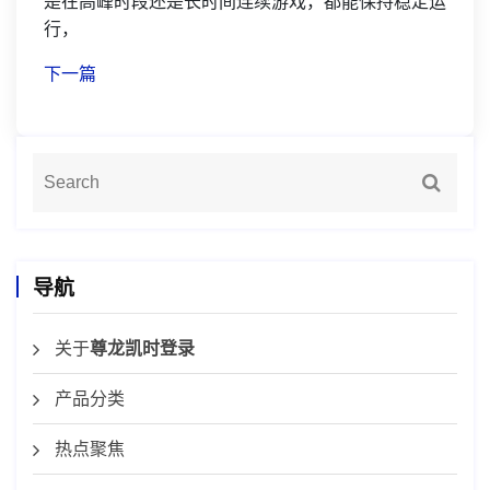
是在高峰时段还是长时间连续游戏，都能保持稳定运
行，
下一篇
导航
关于
尊龙凯时登录
产品分类
热点聚焦