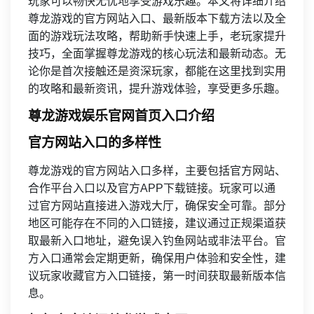
玩家可以畅快无忧地享受游戏乐趣。本文将详细介绍
尊龙游戏的官方网站入口、最新版本下载方法以及全
面的游戏玩法攻略，帮助新手快速上手，老玩家提升
技巧，全面掌握尊龙游戏的核心玩法和最新动态。无
论你是首次接触还是资深玩家，都能在这里找到实用
的攻略和最新资讯，提升游戏体验，享受更多乐趣。
尊龙游戏娱乐官网首页入口介绍
官方网站入口的多样性
尊龙游戏的官方网站入口多样，主要包括官方网站、
合作平台入口以及官方APP下载链接。玩家可以通
过官方网站直接进入游戏大厅，确保安全可靠。部分
地区可能存在不同的入口链接，建议通过正规渠道获
取最新入口地址，避免误入钓鱼网站或非法平台。官
方入口通常会定期更新，确保用户体验和安全性，建
议玩家收藏官方入口链接，第一时间获取最新版本信
息。