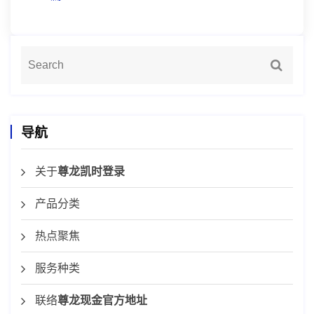
导航
关于
尊龙凯时登录
产品分类
热点聚焦
服务种类
联络
尊龙现金官方地址