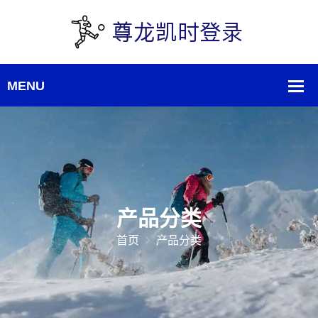
产品分类
首页
产品分类