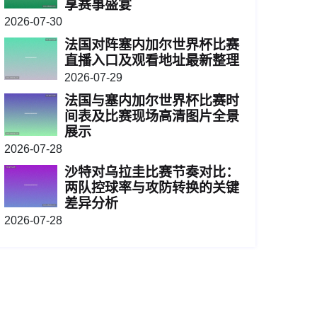
享赛事盛宴
2026-07-30
法国对阵塞内加尔世界杯比赛
直播入口及观看地址最新整理
2026-07-29
法国与塞内加尔世界杯比赛时
间表及比赛现场高清图片全景
展示
2026-07-28
沙特对乌拉圭比赛节奏对比：
两队控球率与攻防转换的关键
差异分析
2026-07-28