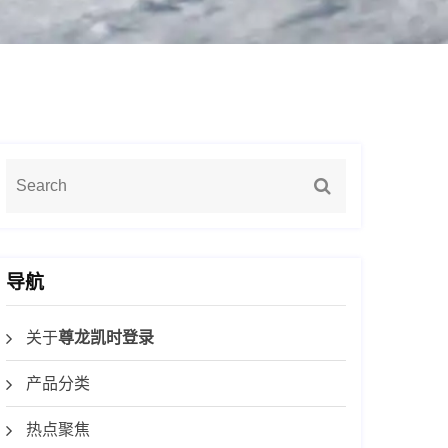
导航
关于
尊龙凯时登录
产品分类
热点聚焦