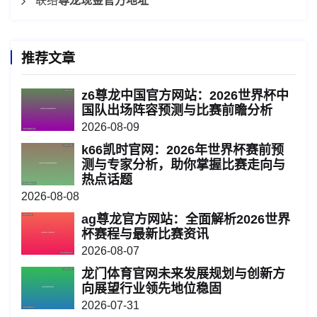
联络
尊龙现金官方地址
推荐文章
z6尊龙中国官方网站：2026世界杯中
国队出场阵容预测与比赛前瞻分析
2026-08-09
k66凯时官网：2026年世界杯赛前预
测与专家分析，助你掌握比赛走向与
热点话题
2026-08-08
ag尊龙官方网站：全面解析2026世界
杯赛程与最新比赛资讯
2026-08-07
龙门体育官网未来发展规划与创新方
向展望行业领先地位稳固
2026-07-31