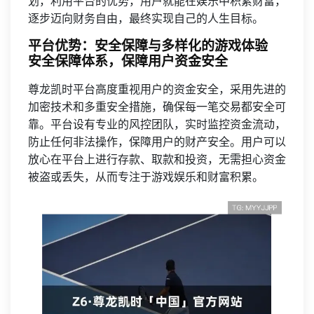
划，利用平台的优势，用户就能在娱乐中积累财富，
逐步迈向财务自由，最终实现自己的人生目标。
平台优势：安全保障与多样化的游戏体验
安全保障体系，保障用户资金安全
尊龙凯时平台高度重视用户的资金安全，采用先进的
加密技术和多重安全措施，确保每一笔交易都安全可
靠。平台设有专业的风控团队，实时监控资金流动，
防止任何非法操作，保障用户的财产安全。用户可以
放心在平台上进行存款、取款和投资，无需担心资金
被盗或丢失，从而专注于游戏娱乐和财富积累。