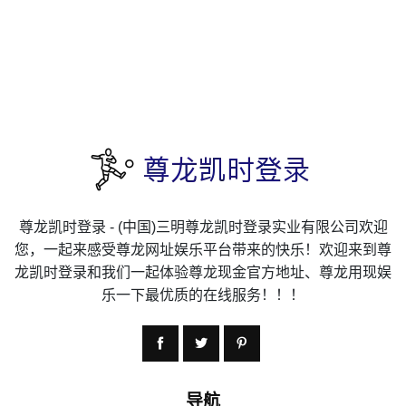
尊龙凯时登录 - (中国)三明尊龙凯时登录实业有限公司欢迎
您，一起来感受尊龙网址娱乐平台带来的快乐！欢迎来到尊
龙凯时登录和我们一起体验尊龙现金官方地址、尊龙用现娱
乐一下最优质的在线服务！！！
导航