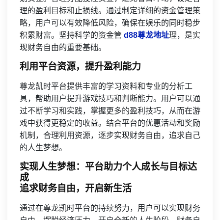
理的盈利目标和止损线。通过制定详细的资金管理策
略，用户可以有效降低风险，确保在娱乐的同时稳步
积累财富。坚持科学的资金管
d88尊龙地址
理，是实
现财务自由的重要基础。
利用平台资源，提升盈利能力
尊龙凯时平台提供丰富的学习资料和专业的分析工
具，帮助用户提升游戏技巧和判断能力。用户可以通
过不断学习和实践，掌握更多的盈利技巧，从而在游
戏中获得更稳定的收益。结合平台的优惠活动和奖励
机制，合理利用资源，逐步实现财务自由，追求自己
的人生梦想。
实现人生梦想：平台助力个人成长与目标达
成
追求财务自由，开启新生活
通过在尊龙凯时平台的持续努力，用户可以实现财务