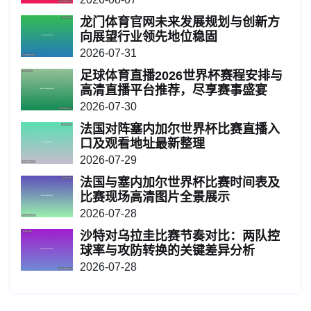
龙门体育官网未来发展规划与创新方
向展望行业领先地位稳固
2026-07-31
足球体育直播2026世界杯赛程安排与
高清直播平台推荐，尽享赛事盛宴
2026-07-30
法国对阵塞内加尔世界杯比赛直播入
口及观看地址最新整理
2026-07-29
法国与塞内加尔世界杯比赛时间表及
比赛现场高清图片全景展示
2026-07-28
沙特对乌拉圭比赛节奏对比：两队控
球率与攻防转换的关键差异分析
2026-07-28