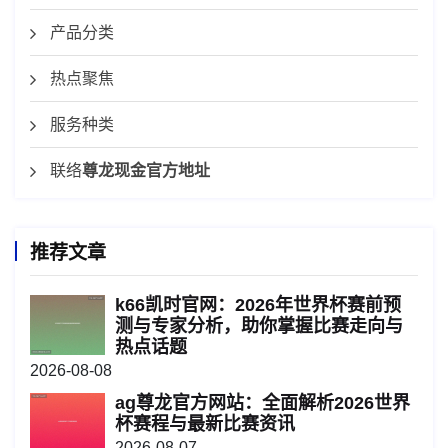
产品分类
热点聚焦
服务种类
联络
尊龙现金官方地址
推荐文章
k66凯时官网：2026年世界杯赛前预
测与专家分析，助你掌握比赛走向与
热点话题
2026-08-08
ag尊龙官方网站：全面解析2026世界
杯赛程与最新比赛资讯
2026-08-07