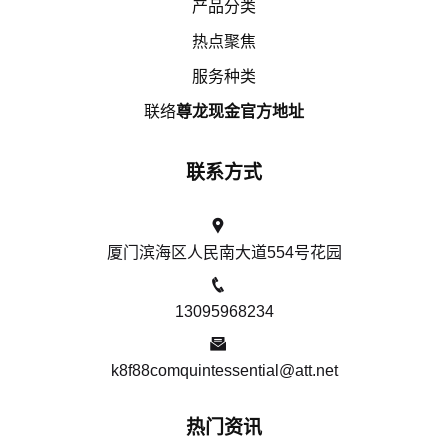
产品分类
热点聚焦
服务种类
联络
尊龙现金官方地址
联系方式
厦门滨海区人民南大道554号花园
13095968234
k8f88comquintessential@att.net
热门资讯