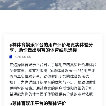
e尊体育娱乐平台的用户评价与真实体验分
享，助你做出明智的体育娱乐选择
2026-06-05
在选择体育娱乐平台时，了解用户的真实评价与体验
至关重要。本文将围绕【e尊体育娱乐平台的用户评
价与真实体验分享，助你做出明智的体育娱乐选
择】，为你详细介绍平台的优势与不足，帮助你做出
更明智的决策。通过真实的用户反馈和详细的分析，
希望能为你的体育娱乐体验提供有价值的参考依据。
e尊体育娱乐平台的整体评价