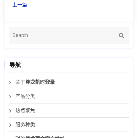
上一篇
导航
关于
尊龙凯时登录
产品分类
热点聚焦
服务种类