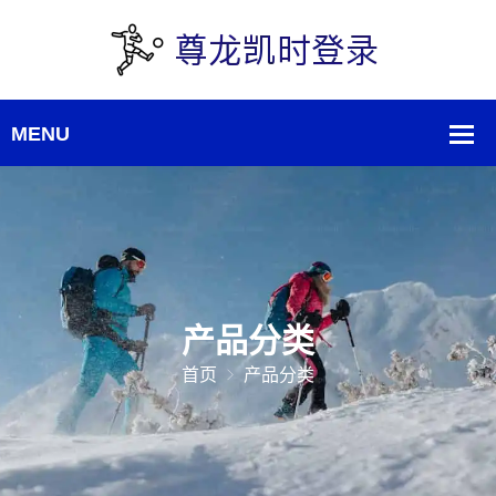
产品分类
首页
产品分类