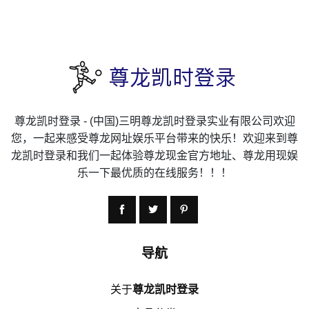
尊龙凯时登录 - (中国)三明尊龙凯时登录实业有限公司欢迎
您，一起来感受尊龙网址娱乐平台带来的快乐！欢迎来到尊
龙凯时登录和我们一起体验尊龙现金官方地址、尊龙用现娱
乐一下最优质的在线服务！！！
导航
关于
尊龙凯时登录