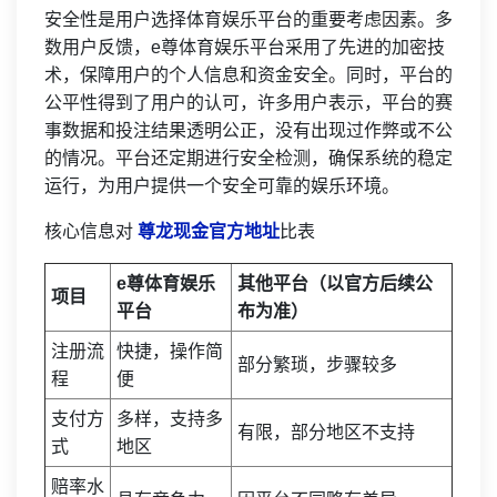
安全性是用户选择体育娱乐平台的重要考虑因素。多
数用户反馈，e尊体育娱乐平台采用了先进的加密技
术，保障用户的个人信息和资金安全。同时，平台的
公平性得到了用户的认可，许多用户表示，平台的赛
事数据和投注结果透明公正，没有出现过作弊或不公
的情况。平台还定期进行安全检测，确保系统的稳定
运行，为用户提供一个安全可靠的娱乐环境。
核心信息对
尊龙现金官方地址
比表
e尊体育娱乐
其他平台（以官方后续公
项目
平台
布为准）
注册流
快捷，操作简
部分繁琐，步骤较多
程
便
支付方
多样，支持多
有限，部分地区不支持
式
地区
赔率水