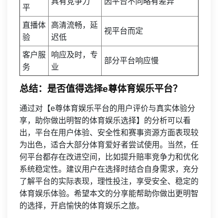
具有竞争力
因平台不同略有差异
平
直播体
高清流畅，延
视平台而定
验
迟低
客户服
响应及时，专
部分平台响应慢
务
业
总结：是否值得选择e尊体育娱乐平台？
通过对【e尊体育娱乐平台的用户评价与真实体验分
享，助你做出明智的体育娱乐选择】的分析可以看
出，平台在用户体验、安全性和赛事资源方面表现较
为出色，适合大部分体育爱好者尝试使用。当然，任
何平台都存在改进空间，比如提升赔率竞争力和优化
系统稳定性。建议用户在选择时结合自身需求，充分
了解平台的实际表现，理性投注，享受安全、稳定的
体育娱乐体验。希望本文的分享能帮助你做出更明智
的选择，开启愉快的体育娱乐之旅。