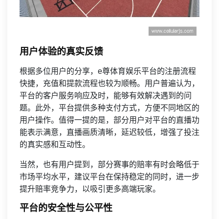
用户体验的真实反馈
根据多位用户的分享，e尊体育娱乐平台的注册流程
快捷，充值和提款流程也较为顺畅。用户普遍认为，
平台的客户服务响应及时，能够有效解决遇到的问
题。此外，平台提供多种支付方式，方便不同地区的
用户操作。值得一提的是，部分用户对平台的直播功
能表示满意，直播画质清晰，延迟较低，增强了投注
的真实感和互动性。
当然，也有用户提到，部分赛事的赔率有时会略低于
市场平均水平，建议平台在保持稳定的同时，进一步
提升赔率竞争力，以吸引更多高端玩家。
平台的安全性与公平性