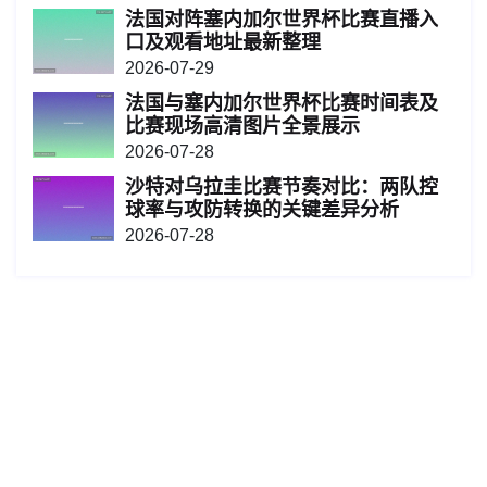
法国对阵塞内加尔世界杯比赛直播入
口及观看地址最新整理
2026-07-29
法国与塞内加尔世界杯比赛时间表及
比赛现场高清图片全景展示
2026-07-28
沙特对乌拉圭比赛节奏对比：两队控
球率与攻防转换的关键差异分析
2026-07-28