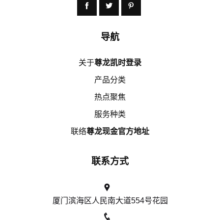
导航
关于
尊龙凯时登录
产品分类
热点聚焦
服务种类
联络
尊龙现金官方地址
联系方式
厦门滨海区人民南大道554号花园