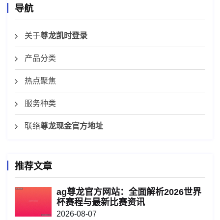
导航
关于
尊龙凯时登录
产品分类
热点聚焦
服务种类
联络
尊龙现金官方地址
推荐文章
ag尊龙官方网站：全面解析2026世界
杯赛程与最新比赛资讯
2026-08-07