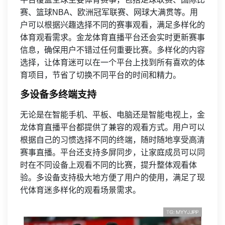
赛、篮球NBA、欧洲冠军联赛、网球大满贯等。用
户可以根据兴趣选择不同的赛事观看，满足多样化的
体育观看需求。金龙体育直播平台还会实时更新赛事
信息，确保用户不错过任何重要比赛。多样化的内容
选择，让体育迷可以在一个平台上找到所有喜欢的体
育项目，节省了切换不同平台的时间和精力。
多设备多终端支持
无论是在智能手机、平板、电脑还是智能电视上，金
龙体育直播平台都提供了兼容的观看方式。用户可以
根据自己的习惯选择不同的终端，随时随地享受高清
赛事直播。平台还支持多屏同步，让家庭成员可以同
时在不同设备上观看不同的比赛，提升整体观看体
验。多设备支持极大地方便了用户的使用，满足了现
代体育迷多样化的观看场景需求。