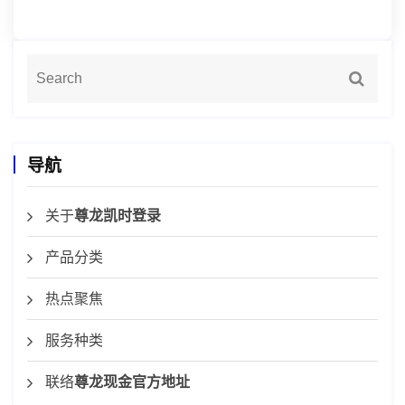
导航
关于
尊龙凯时登录
产品分类
热点聚焦
服务种类
联络
尊龙现金官方地址