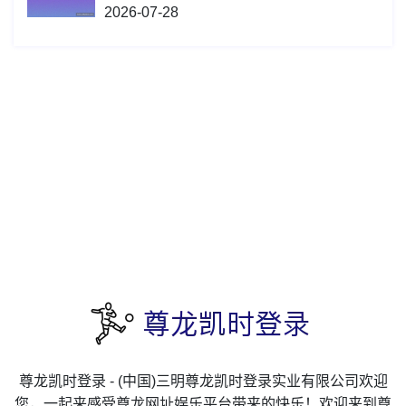
2026-07-28
尊龙凯时登录 - (中国)三明尊龙凯时登录实业有限公司欢迎
您，一起来感受尊龙网址娱乐平台带来的快乐！欢迎来到尊