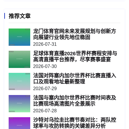
推荐文章
龙门体育官网未来发展规划与创新方
向展望行业领先地位稳固
2026-07-31
足球体育直播2026世界杯赛程安排与
高清直播平台推荐，尽享赛事盛宴
2026-07-30
法国对阵塞内加尔世界杯比赛直播入
口及观看地址最新整理
2026-07-29
法国与塞内加尔世界杯比赛时间表及
比赛现场高清图片全景展示
2026-07-28
沙特对乌拉圭比赛节奏对比：两队控
球率与攻防转换的关键差异分析