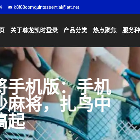
4
k8f88comquintessential@att.net
页
关于
尊龙凯时登录
产品分类
热点聚焦
服务种
将手机版：手机
沙麻将，扎鸟中
搞起