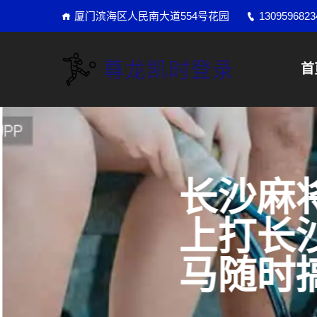
厦门滨海区人民南大道554号花园
1309596823
首
长沙麻
上打长
马随时