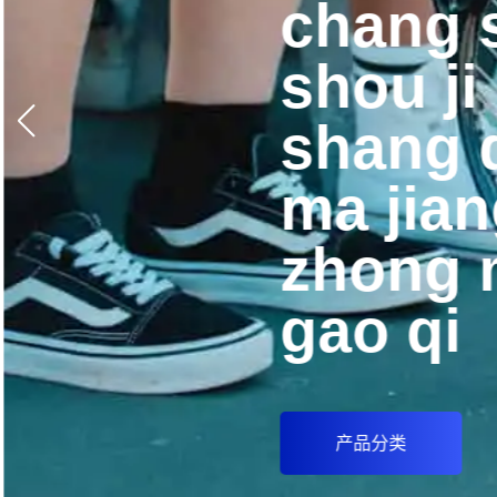
chang 
shou ji
shang 
ma jian
zhong m
gao qi
产品分类