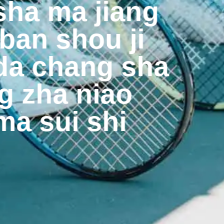
sha ma jiang
 ban shou ji
da chang sha
g zha niao
a sui shi